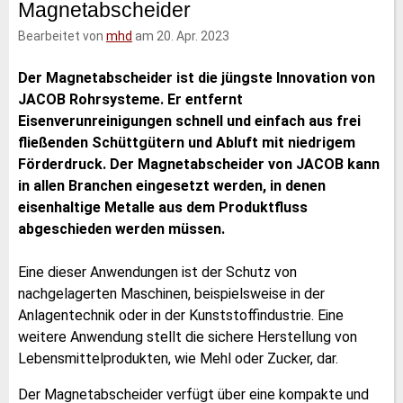
Magnetabscheider
e
t
b
l
d
e
o
Bearbeitet von
mhd
am 20. Apr. 2023
I
r
o
n
k
Der Magnetabscheider ist die jüngste Innovation von
JACOB Rohrsysteme. Er entfernt
Eisenverunreinigungen schnell und einfach aus frei
fließenden Schüttgütern und Abluft mit niedrigem
Förderdruck. Der Magnetabscheider von JACOB kann
in allen Branchen eingesetzt werden, in denen
eisenhaltige Metalle aus dem Produktfluss
abgeschieden werden müssen.
Eine dieser Anwendungen ist der Schutz von
nachgelagerten Maschinen, beispielsweise in der
Anlagentechnik oder in der Kunststoffindustrie. Eine
weitere Anwendung stellt die sichere Herstellung von
Lebensmittelprodukten, wie Mehl oder Zucker, dar.
Der Magnetabscheider verfügt über eine kompakte und