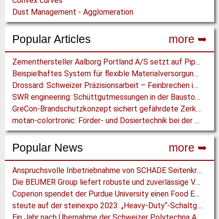
Convex curves
Dust Management - Agglomeration
Popular Articles
more ➥
Zementhersteller Aalborg Portland A/S setzt auf Pipe Conveyor der BEUMER Group
Beispielhaftes System für flexible Materialversorgung mit Industrie 4.0
Drossard: Schweizer Präzisionsarbeit – Feinbrechen im Steinbruch Zingel
SWR engineering: Schüttgutmessungen in der Baustoffindustrie
GreCon-Brandschutzkonzept sichert gefährdete Zerkleinerungsprozesse beim Cellulose-Spezialisten JELU in Rosenberg
motan-colortronic: Förder- und Dosiertechnik bei der Greiner Packaging GmbH
Popular News
more ➥
Anspruchsvolle Inbetriebnahme von SCHADE Seitenkratzer und Bandförderer
Die BEUMER Group liefert robuste und zuverlässige Verpackungslinien für die Petrochemie
Coperion spendet der Purdue University einen Food Extruder
steute auf der steinexpo 2023: „Heavy-Duty“-Schaltgeräte für die Gewinnungsindustrie
Ein Jahr nach Übernahme der Schweizer Polytechna AG: REMA TIP TOP zieht Bilanz