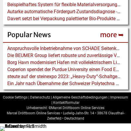
Beispielhaftes System für flexible Materialversorgung mit Industrie 4.0
Autarke automatische Fördergurt-Zustandsdiagnose - in Krisenzeiten noch wichtiger
Davert setzt bei Verpackung palettierter Bio-Produkte auf BEUMER stretch hood A
Popular News
more ➥
Anspruchsvolle Inbetriebnahme von SCHADE Seitenkratzer und Bandförderer
Die BEUMER Group liefert robuste und zuverlässige Verpackungslinien für die Petrochemie
Borg Havn modernisiert Hafen mit vollelektrischem Liebherr LPS 420 E
Coperion spendet der Purdue University einen Food Extruder
steute auf der steinexpo 2023: „Heavy-Duty“-Schaltgeräte für die Gewinnungsindustrie
Ein Jahr nach Übernahme der Schweizer Polytechna AG: REMA TIP TOP zieht Bilanz
Cookie Settings
|
Datenschutz
|
Allgemeine Geschäftsbedingungen
|
Impressum
|
Kontaktformular
Urheberrecht: ©Marcel Dröttboom Online Services
Marcel Dröttboom Online Services
•
Ludwig-Jahn-Str. 14
•
38678
Clausthal-
Zellerfeld
•
Deutschland