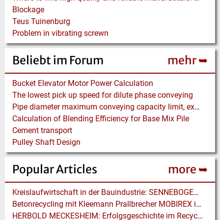
Blockage
Teus Tuinenburg
Problem in vibrating screwn
Beliebt im Forum
mehr ➥
Bucket Elevator Motor Power Calculation
The lowest pick up speed for dilute phase conveying
Pipe diameter maximum conveying capacity limit, explained by the Zenz diagram
Calculation of Blending Efficiency for Base Mix Pile
Cement transport
Pulley Shaft Design
Popular Articles
more ➥
Kreislaufwirtschaft in der Bauindustrie: SENNEBOGEN Elektrobagger unterstützen im effizienten Hafenumschlag
Betonrecycling mit Kleemann Prallbrecher MOBIREX in Kalifornien
HERBOLD MECKESHEIM: Erfolgsgeschichte im Recycling für Post-consumer- und Folienabfälle