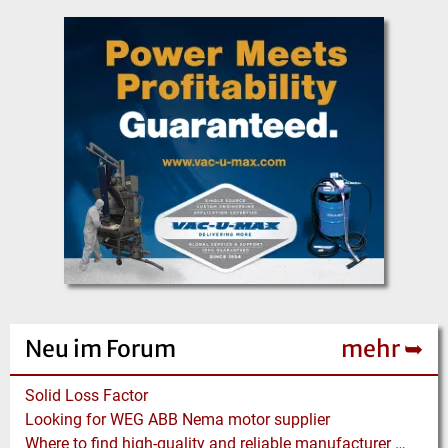
Neu im Forum
mehr ➥
Solid Loss Factor
Looking for WEG ABB Nema motor supplier
Where to find high-quality and reliable manufacturer of PVC conveyor belts?