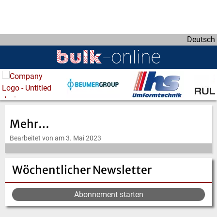
D
i
r
Deutsch
e
k
t
z
u
m
I
Mehr…
n
h
Bearbeitet von am 3. Mai 2023
a
l
Wöchentlicher Newsletter
t
Abonnement starten