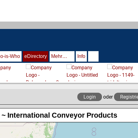
o-is-Who
eDirectory
Mehr…
Info
Login
oder
Registri
~ International Conveyor Products