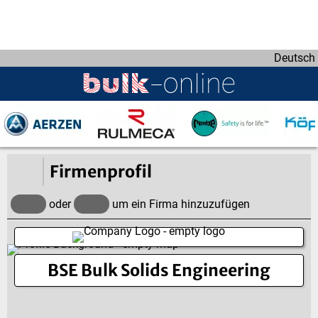
D
i
r
Deutsch
e
k
t
z
u
m
I
Firmenprofil
n
h
oder
um ein Firma hinzuzufügen
a
l
t
BSE Bulk Solids Engineering