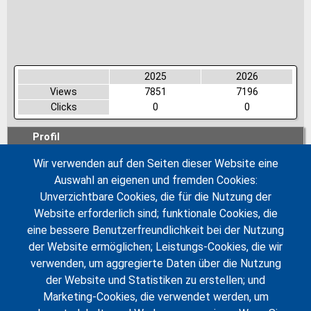
2025
2026
Views
7851
7196
Clicks
0
0
Profil
Wir verwenden auf den Seiten dieser Website eine
Other Companies
more ➥
Auswahl an eigenen und fremden Cookies:
Unverzichtbare Cookies, die für die Nutzung der
Leader
Leader
Deutschland
Neuseeland
Website erforderlich sind; funktionale Cookies, die
AERZEN
DSH Systems
eine bessere Benutzerfreundlichkeit bei der Nutzung
Wir haben uns entwickelt von
Das DSH-System ist eine
einer reinen Maschinenfabrik
kostensparende, effektive
Leader
Leader
der Website ermöglichen; Leistungs-Cookies, die wir
Deutschland
Deutschland
zu einem Global Player, der
Lösung für den Umschlag von
verwenden, um aggregierte Daten über die Nutzung
HS Umformtechnik
Köppern
zuverlässige,…
trockenen, frei-flie…
An unserem Firmensitz in
From its beginning in the year
der Website und Statistiken zu erstellen; und
Grünsfeld-Paimar produzieren
1898, Maschinenfabrik
Leader
Leader
(Click for more!)
(Click for more!)
Deutschland
Deutschland
Marketing-Cookies, die verwendet werden, um
wir auf rund 12.000
Köppern GmbH & Co. KG has
REMBE® GmbH Safety + Control
RULMECA Group
Quadratmetern hochwertige…
developed into a…