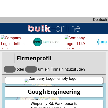
D
i
r
Deutsch
e
k
t
z
u
m
I
Firmenprofil
n
h
oder
um ein Firma hinzuzufügen
a
l
t
Gough Engineering
Winpenny Rd, Parkhouse E.