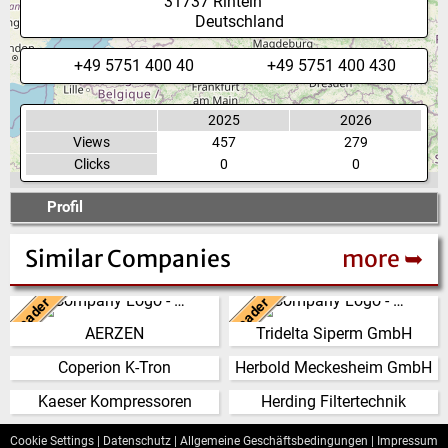
31737
Rinteln
Deutschland
+49 5751 400 40
+49 5751 400 430
2025
2026
Views
457
279
Clicks
0
0
Profil
Similar Companies
more ➥
Leader
Leader
Deutschland
Deutschland
AERZEN
Tridelta Siperm GmbH
Wir haben uns entwickelt von
Seit 1953 produziert die Tridelta
einer reinen Maschinenfabrik zu
Siperm GmbH am Standort
Coperion K-Tron
Herbold Meckesheim GmbH
Schweiz
Deutschland
einem Global Player, der
Dortmund hochporöse
zuverlässige,…
Sinterwerkstoffe. Aus…
Kaeser Kompressoren
Herding Filtertechnik
(Click for more!)
(Click for more!)
Deutschland
Deutschland
(Click for more!)
(Click for more!)
(Click for more!)
(Click for more!)
Cookie Settings
|
Datenschutz
|
Allgemeine Geschäftsbedingungen
|
Impressum