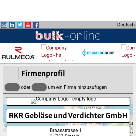
D
i
r
Deutsch
e
k
t
z
u
m
I
Firmenprofil
n
h
oder
um ein Firma hinzuzufügen
a
l
t
RKR Gebläse und Verdichter GmbH
Braasstrasse 1